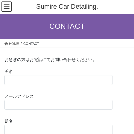
コ
ナ
Sumire Car Detailing.
ン
ビ
テ
ゲ
ン
ー
CONTACT
ツ
シ
へ
ョ
ス
ン
HOME
CONTACT
キ
に
ッ
移
プ
動
お急ぎの方はお電話にてお問い合わせください。
氏名
メールアドレス
題名